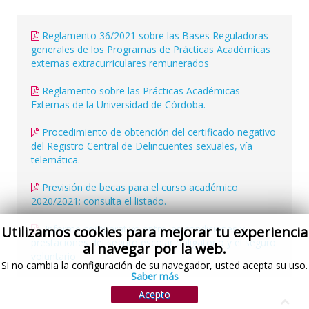
Reglamento 36/2021 sobre las Bases Reguladoras
generales de los Programas de Prácticas Académicas
externas extracurriculares remunerados
Reglamento sobre las Prácticas Académicas
Externas de la Universidad de Córdoba.
Procedimiento de obtención del certificado negativo
del Registro Central de Delincuentes sexuales, vía
telemática.
Previsión de becas para el curso académico
2020/2021: consulta el listado.
Informe comparativo entre las condiciones y
Utilizamos cookies para mejorar tu experiencia
prestaciones del seguro escolar obligatorio y el seguro
al navegar por la web.
voluntario
Si no cambia la configuración de su navegador, usted acepta su uso.
Saber más
Acepto