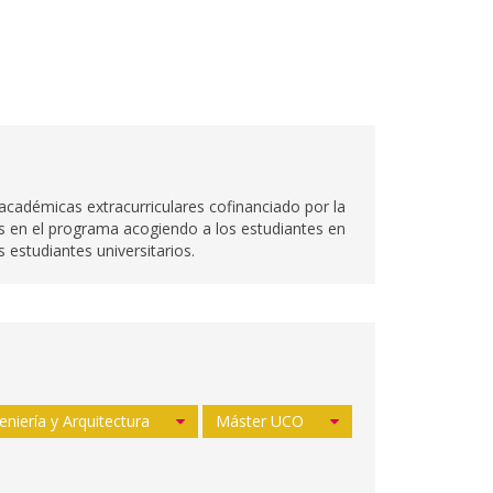
adémicas extracurriculares cofinanciado por la
es en el programa acogiendo a los estudiantes en
 estudiantes universitarios.
eniería y Arquitectura
Máster UCO