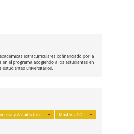
adémicas extracurriculares cofinanciado por la
es en el programa acogiendo a los estudiantes en
 estudiantes universitarios.
eniería y Arquitectura
Máster UCO